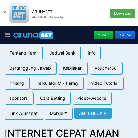
×
ARUNABET
Download
ARUNABET Mobile App
MASUK
DAFTAR
Tentang Kami
Jadwal Bank
Info
Bertanggung Jawab
Kebijakan
voucher88
Phising
Kalkulator Mix Parlay
Video Tutorial
sponsors
Cara Betting
video-website
Link Arunabet
Mobile
ANTI-BLOKIR
INTERNET CEPAT AMAN