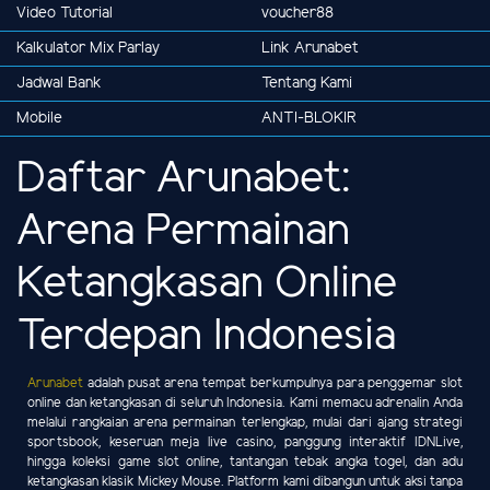
Video Tutorial
voucher88
Kalkulator Mix Parlay
Link Arunabet
Jadwal Bank
Tentang Kami
Mobile
ANTI-BLOKIR
Daftar Arunabet:
Arena Permainan
Ketangkasan Online
Terdepan Indonesia
Arunabet
adalah pusat arena tempat berkumpulnya para penggemar slot
online dan ketangkasan di seluruh Indonesia. Kami memacu adrenalin Anda
melalui rangkaian arena permainan terlengkap, mulai dari ajang strategi
sportsbook, keseruan meja live casino, panggung interaktif IDNLive,
hingga koleksi game slot online, tantangan tebak angka togel, dan adu
ketangkasan klasik Mickey Mouse. Platform kami dibangun untuk aksi tanpa