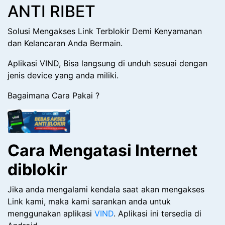
ANTI RIBET
Solusi Mengakses Link Terblokir Demi Kenyamanan
dan Kelancaran Anda Bermain.
Aplikasi VIND, Bisa langsung di unduh sesuai dengan
jenis device yang anda miliki.
Bagaimana Cara Pakai ?
Cara Mengatasi Internet
diblokir
Jika anda mengalami kendala saat akan mengakses
Link kami, maka kami sarankan anda untuk
menggunakan aplikasi
VIND
. Aplikasi ini tersedia di