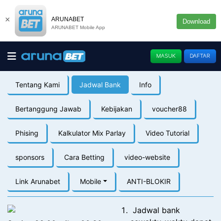
×
ARUNABET
Download
ARUNABET Mobile App
MASUK
DAFTAR
Tentang Kami
Jadwal Bank
Info
Bertanggung Jawab
Kebijakan
voucher88
Phising
Kalkulator Mix Parlay
Video Tutorial
sponsors
Cara Betting
video-website
Link Arunabet
Mobile
ANTI-BLOKIR
Jadwal bank